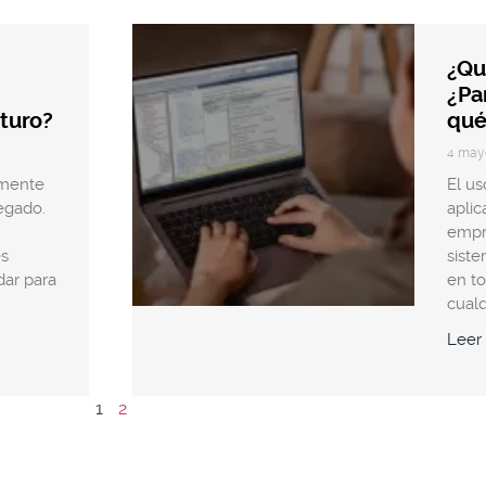
¿Qu
¿Pa
uturo?
qué
4 may
amente
El us
legado.
aplic
empre
es
sist
dar para
en to
cual
Leer
1
2