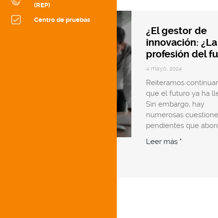
(REP)
Centro de pruebas
¿El gestor de
innovación: ¿La
profesión del f
4 mayo, 2024
Reiteramos continu
que el futuro ya ha l
Sin embargo, hay
numerosas cuestion
pendientes que abor
Leer más "