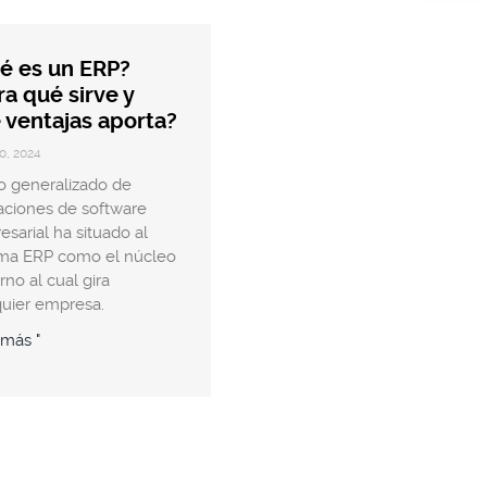
é es un ERP?
ra qué sirve y
 ventajas aporta?
o, 2024
o generalizado de
aciones de software
sarial ha situado al
ema ERP como el núcleo
rno al cual gira
quier empresa.
 más "