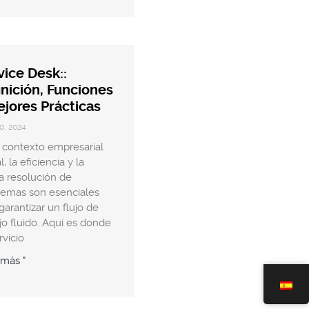
vice Desk::
inición, Funciones
ejores Prácticas
o, 2024
 contexto empresarial
l, la eficiencia y la
a resolución de
lemas son esenciales
garantizar un flujo de
jo fluido. Aquí es donde
rvicio
 más "