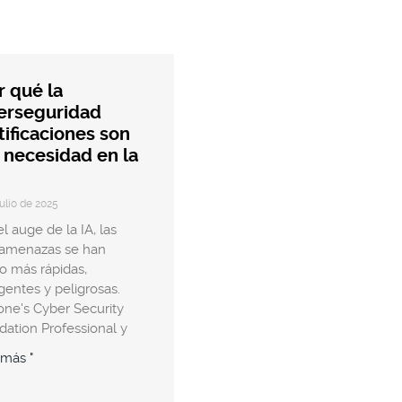
r qué la
erseguridad
tificaciones son
 necesidad en la
julio de 2025
l auge de la IA, las
ramenazas se han
o más rápidas,
igentes y peligrosas.
one's Cyber Security
ation Professional y
 más "