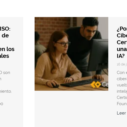
ISO:
¿Po
n de
Cib
Cer
n los
una
ales
IA?
16 de 
SO son
Con e
n
cibe
vuelt
iento.
intel
Certi
00
Found
Leer