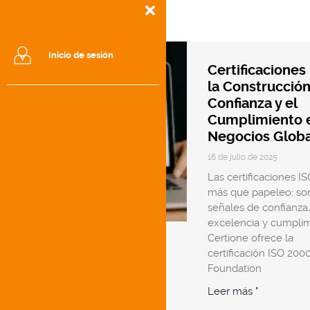
Blog
Inicio de sesión
Certificaciones 
la Construcció
Confianza y el
Cumplimiento e
Negocios Glob
16 de julio de 2025
Las certificaciones I
más que papeleo: so
señales de confianza,
excelencia y cumplim
Certione ofrece la
certificación ISO 200
Foundation
Leer más "