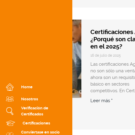
Certificaciones 
¿Porqué son cl
en el 2025?
16 de julio de 2025
Las certificaciones Ag
no son sólo una venta
ahora son un requisit
básico en sectores
Home
competitivos. En Cert
Nosotros
Leer más "
Verificación de
Certificados
Certificaciones
Conviértase en socio