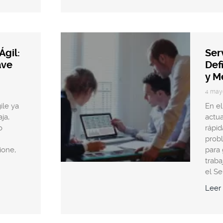
Ágil:
Ser
ave
Def
y M
4 may
ile ya
En el
ja,
actua
o
rápid
prob
ione,
para 
traba
el Se
Leer