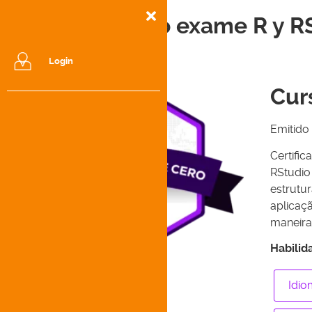
Passei no exame R y 
Login
Cur
Emitido
Certifi
RStudio
estrutu
aplicaç
maneira
Habilid
Idio