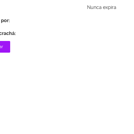
Nunca expira
 por:
 crachá:
ar