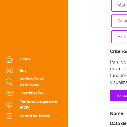
Mani
Quad
Expl
Critéri
Home
Para obt
exame f
Eua
fundame
Verificação De
visuali
Certificado
Certificações
Saib
Torne-se um parceiro
(REP)
Nome:
Centro de Testes
Data de