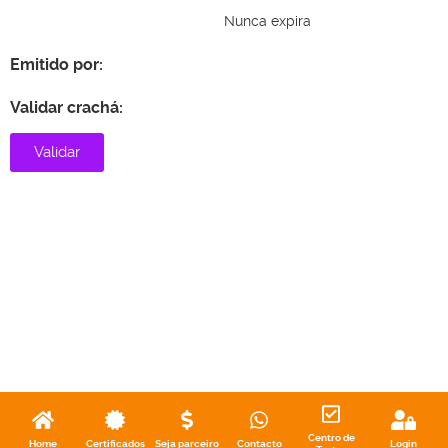
Nunca expira
Emitido por:
Validar crachá:
Validar
Centro de
Home
Certificados
Seja parceiro
Contacto
Login