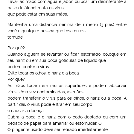
Lavar as mãos com água e jabón ou usar um desinfetante à
base de álcool mata os vírus
que pode estar em suas mãos.
Mantenha uma distância mínima de 1 metrô (3 pies) entre
você e qualquer pessoa que tosa ou es-
tornude.
Por quê?
Quando alguém se levantar ou ficar estornado, coloque em
seu nariz ou em sua boca gotículas de líquido que
podem conter o vírus.
Evite tocar os olhos, o nariz e a boca
Por quê?
As mãos tocam em muitas superfícies e podem absorver
vírus. Uma vez contaminadas, as mãos
podem transferir o vírus para os olhos, o nariz ou a boca. A
partir daí, o vírus pode entrar em seu corpo
e causar a doença.
Cubra a boca e o nariz com o codo doblado ou com um
pedaço de papel para amarrar ou estornudar. O
O pingente usado deve ser retirado imediatamente.