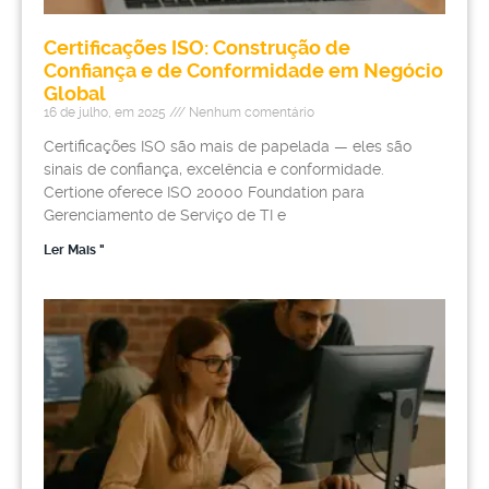
Certificações ISO: Construção de
Confiança e de Conformidade em Negócio
Global
16 de julho, em 2025
Nenhum comentário
Certificações ISO são mais de papelada — eles são
sinais de confiança, excelência e conformidade.
Certione oferece ISO 20000 Foundation para
Gerenciamento de Serviço de TI e
Ler Mais "