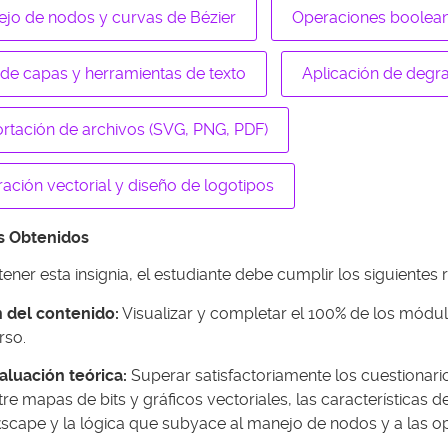
jo de nodos y curvas de Bézier
Operaciones boolea
de capas y herramientas de texto
Aplicación de degr
rtación de archivos (SVG, PNG, PDF)
tración vectorial y diseño de logotipos
os Obtenidos
ener esta insignia, el estudiante debe cumplir los siguientes r
n del contenido:
Visualizar y completar el 100% de los módulo
rso.
aluación teórica:
Superar satisfactoriamente los cuestionario
tre mapas de bits y gráficos vectoriales, las características d
kscape y la lógica que subyace al manejo de nodos y a las o