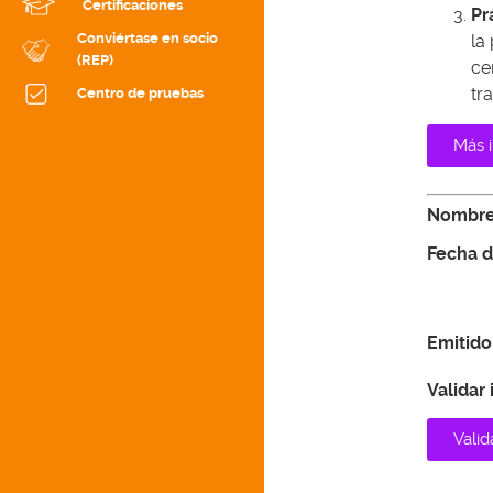
Certificaciones
Pr
Conviértase en socio
la
(REP)
ce
tr
Centro de pruebas
Más 
Nombre
Fecha de
Emitido
Validar 
Valid