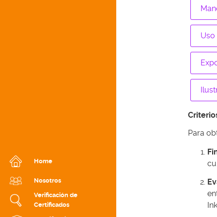
Mane
Uso 
Expo
Ilus
Criteri
Para obt
Fi
Home
cu
Nosotros
Ev
en
Verificación de
In
Certificados