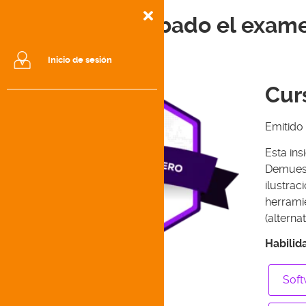
¡He aprobado el exame
Inicio de sesión
Cur
Emitido
Esta ins
Demuest
ilustra
herrami
(alterna
Habilid
Soft