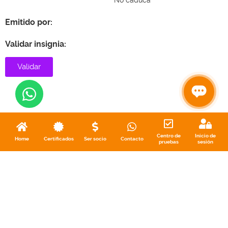
No caduca
Emitido por:
Validar insignia:
Validar
Centro de
Inicio de
Home
Certificados
Ser socio
Contacto
pruebas
sesión