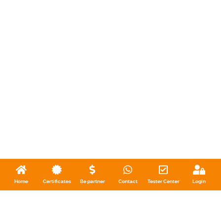
Home
Certificates
Be partner
Contact
Tester Center
Login